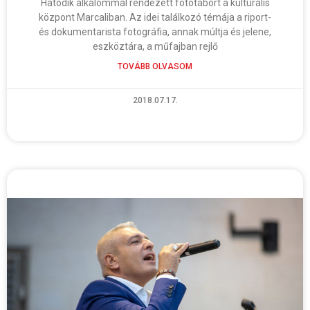
Hatodik alkalommal rendezett fotótábort a kulturális
központ Marcaliban. Az idei találkozó témája a riport-
és dokumentarista fotográfia, annak múltja és jelene,
eszköztára, a műfajban rejlő
TOVÁBB OLVASOM
2018.07.17.