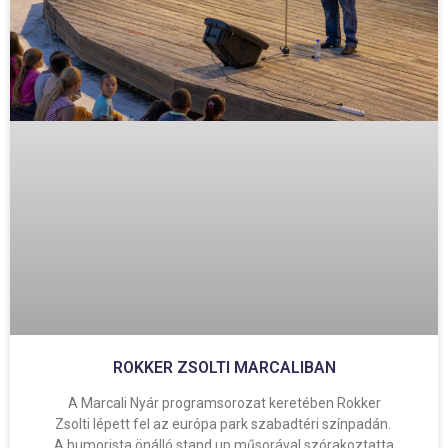
ROKKER ZSOLTI MARCALIBAN
A Marcali Nyár programsorozat keretében Rokker
Zsolti lépett fel az európa park szabadtéri színpadán.
A humorista önálló stand up műsorával szórakoztatta