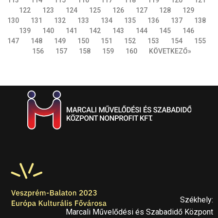
122
123
124
125
126
127
128
129
130
131
132
133
134
135
136
137
138
139
140
141
142
143
144
145
146
147
148
149
150
151
152
153
154
155
156
157
158
159
160
KÖVETKEZŐ»
Székhely:
Marcali Művelődési és Szabadidő Központ