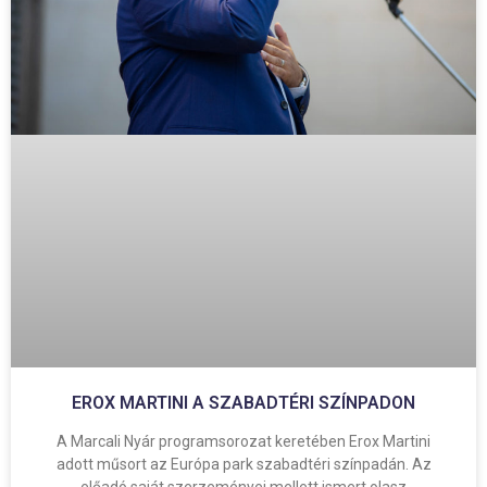
EROX MARTINI A SZABADTÉRI SZÍNPADON
A Marcali Nyár programsorozat keretében Erox Martini
adott műsort az Európa park szabadtéri színpadán. Az
előadó saját szerzeményei mellett ismert olasz