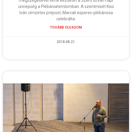
megszegésével vette kezdetét a Szent István napi
ünnepség a Plébániatemlomban. A szentmisét Kiss
Iván címzetes prépost, Marcali esperes-plébánosa
celebrálta.
TOVÁBB OLVASOM
2018.08.21.