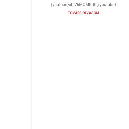
{youtube}ol_V6MOMNR0{/youtube}
TOVÁBB OLVASOM