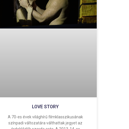
LOVE STORY
A 70-es évek világhírű filmklasszikusának
színpadi változatára válthattak jegyet az
érdeklődők szerda este. A 2013-14-es