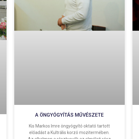
A ÖNGYÓGYÍTÁS MŰVÉSZETE
Kis Markos Imre öngyógyító oktató tartott
előadást a Kultrális korzó mozitermében.
Az alkalmon a résztvevők az elméleti rész