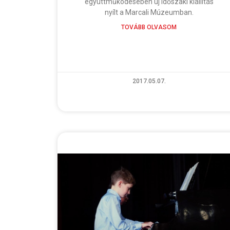
együttműködésében új időszaki kiállítás
nyílt a Marcali Múzeumban.
TOVÁBB OLVASOM
2017.05.07.