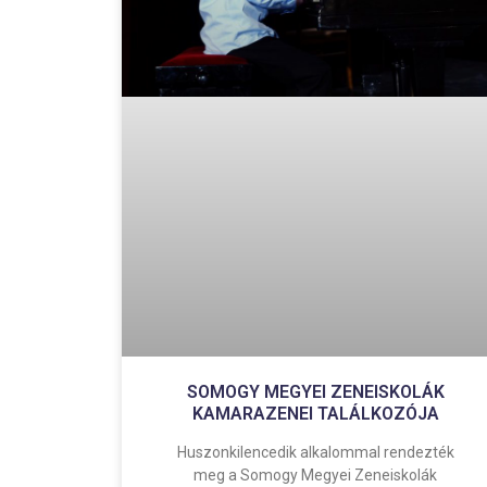
SOMOGY MEGYEI ZENEISKOLÁK
KAMARAZENEI TALÁLKOZÓJA
Huszonkilencedik alkalommal rendezték
meg a Somogy Megyei Zeneiskolák