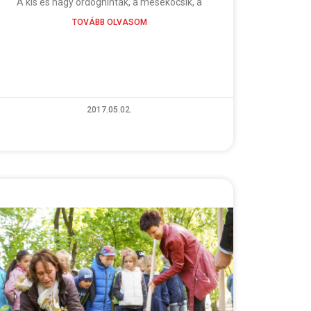
A kis és nagy ördöghinták, a mesekocsik, a
TOVÁBB OLVASOM
2017.05.02.