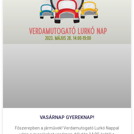
VASÁRNAP GYEREKNAP!
Főszerepben a járművek! Verdamutogató Lurkó Nappal