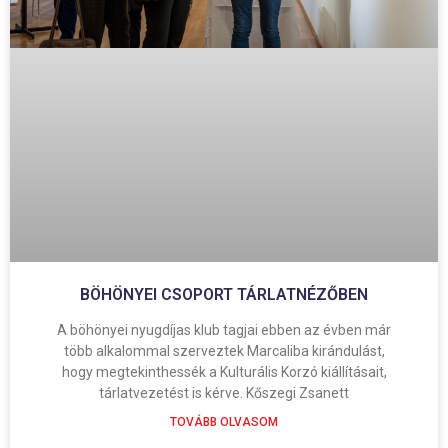
BÖHÖNYEI CSOPORT TÁRLATNÉZŐBEN
A böhönyei nyugdíjas klub tagjai ebben az évben már
több alkalommal szerveztek Marcaliba kirándulást,
hogy megtekinthessék a Kulturális Korzó kiállításait,
tárlatvezetést is kérve. Kőszegi Zsanett
TOVÁBB OLVASOM