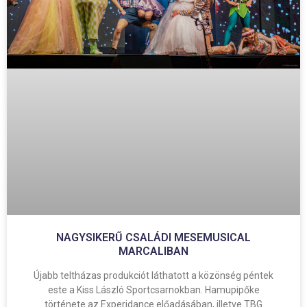
NAGYSIKERŰ CSALÁDI MESEMUSICAL
MARCALIBAN
Újabb teltházas produkciót láthatott a közönség péntek
este a Kiss László Sportcsarnokban. Hamupipőke
története az Experidance előadásában, illetve TBG