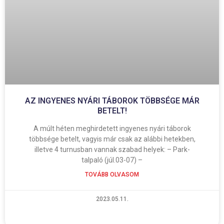
AZ INGYENES NYÁRI TÁBOROK TÖBBSÉGE MÁR
BETELT!
A múlt héten meghirdetett ingyenes nyári táborok
többsége betelt, vagyis már csak az alábbi hetekben,
illetve 4 turnusban vannak szabad helyek: – Park-
talpaló (júl.03-07) –
TOVÁBB OLVASOM
2023.05.11.