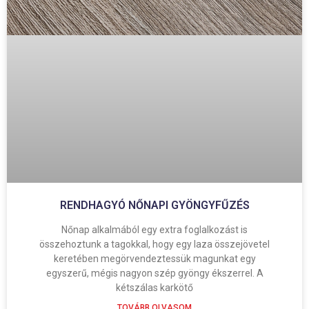
RENDHAGYÓ NŐNAPI GYÖNGYFŰZÉS
Nőnap alkalmából egy extra foglalkozást is
összehoztunk a tagokkal, hogy egy laza összejövetel
keretében megörvendeztessük magunkat egy
egyszerű, mégis nagyon szép gyöngy ékszerrel. A
kétszálas karkötő
TOVÁBB OLVASOM