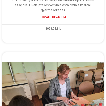
KFT. a Magyar Költészet Napja alkalmából április 10-én
és április 11-én játékos verstalálásra hívta a marcali
gyermekeket és
TOVÁBB OLVASOM
2023.04.11.