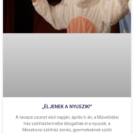
„ÉLJENEK A NYUSZIK!”
A tavaszi szünet első napján, április 6-án, a Művelődési
ház színháztermébe látogattak el a nyuszik, a
Mesekocsi színház zenés, gyermekeknek szóló