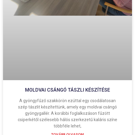
MOLDVAI CSÁNGÓ TÁSZLI KÉSZÍTÉSE
A gyöngyfűző szakkörön ezúttal egy csodálatosan
szép tászlit készítettünk, amely egy moldvai csángó
gyöngygallér. A korábbi foglalkozáson fűzött
csiperkétől szélesebb hálós szerkezetű kaláris színe
többféle lehet,
TOVÁBB OLVASOM