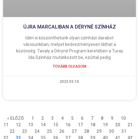
ÚJRA MARCALIBAN A DÉRYNÉ SZÍNHÁZ
Idén is köszönthetünk olyan színházi darabot
városunkban, melyet kedvezményesen láthat a
közönség. Tavaly a Déryné Program keretében a Turay
Ida Színház mutatkozott be, ezúttal pedig
TOVÁBB OLVASOM
2023.03.10.
« ELŐZŐ
1
2
3
4
5
6
7
8
9
10
11
12
13
14
15
16
17
18
19
20
21
22
23
24
25
26
27
28
29
30
31
32
33
34
35
36
37
38
39
40
41
42