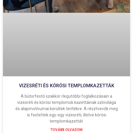
VIZESRÉTI ÉS KÓRÓSI TEMPLOMKAZETTÁK
A bútorfestő szakkör rlegutóbbi foglalkozásain a
vizesréti és kórósi templomok kazettáinak színvilága
és alapmotívumai kerültek terítékre. A résztvevők meg
is festettek egy-egy vizesréti, illetve kórósi
templomkazettát.
TOVÁBB OLVASOM