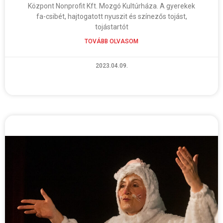
Központ Nonprofit Kft. Mozgó Kultúrháza. A gyerekek
fa-csibét, hajtogatott nyuszit és színezős tojást,
tojástartót
TOVÁBB OLVASOM
2023.04.09.