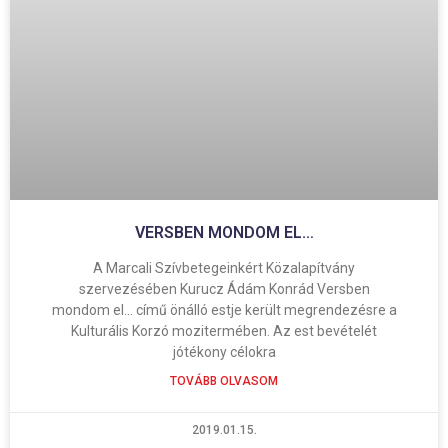
VERSBEN MONDOM EL…
A Marcali Szívbetegeinkért Közalapítvány
szervezésében Kurucz Ádám Konrád Versben
mondom el… című önálló estje került megrendezésre a
Kulturális Korzó mozitermében. Az est bevételét
jótékony célokra
TOVÁBB OLVASOM
2019.01.15.