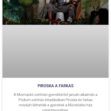
PIROSKA A FARKAS
A Micimackó színházi gyerekbérlet januári alkalmán a
Pódium színház előadásában Piroska és farkas
meséjét láthatták a gyerekek a Művelődési ház
színhátermében.