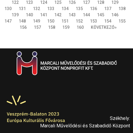
122
123
124
125
126
127
128
129
130
131
132
133
134
135
136
137
138
139
140
141
142
143
144
145
146
147
148
149
150
151
152
153
154
155
156
157
158
159
160
KÖVETKEZŐ»
Székhely:
Marcali Művelődési és Szabadidő Központ