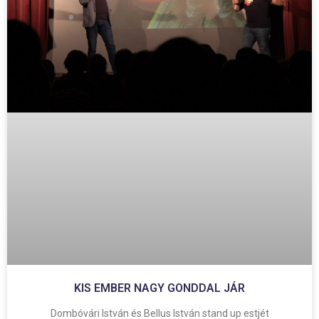
KIS EMBER NAGY GONDDAL JÁR
Dombóvári István és Bellus István stand up estjét