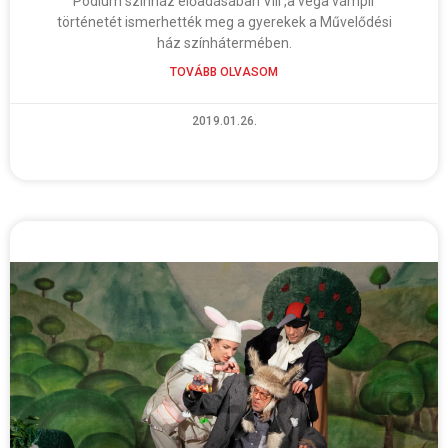
Pódium színház előadásában Vili ,a vega vámpír
történetét ismerhették meg a gyerekek a Művelődési
ház színhátermében.
TOVÁBB OLVASOM
2019.01.26.