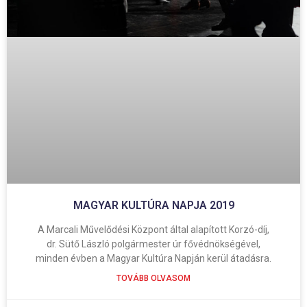
MAGYAR KULTÚRA NAPJA 2019
A Marcali Művelődési Központ által alapított Korzó-díj,
dr. Sütő László polgármester úr fővédnökségével,
minden évben a Magyar Kultúra Napján kerül átadásra.
TOVÁBB OLVASOM