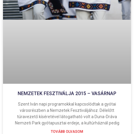
NEMZETEK FESZTIVÁLJA 2015 – VASÁRNAP
Szent Iván napi programokkal kapcsolódtak a gyótai
városrészben a Nemzetek Fesztiváljához. Délelőtt
túravezető kíséretével látogatható volt a Duna-Dráva
Nemzeti Park gyótapusztai erdeje, a kultúrháznál pedig
TOVÁBB OLVASOM