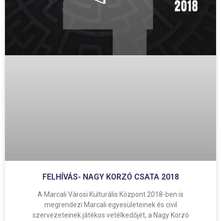
FELHÍVÁS- NAGY KORZÓ CSATA 2018
A Marcali Városi Kulturális Központ 2018-ben is
megrendezi Marcali egyesületeinek és civil
szervezeteinek játékos vetélkedőjét, a Nagy Korzó