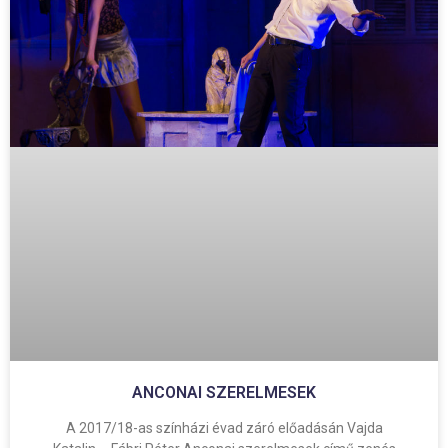
ANCONAI SZERELMESEK
A 2017/18-as színházi évad záró előadásán Vajda