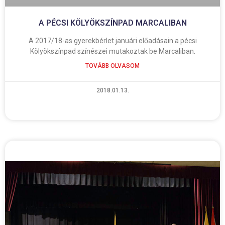
A PÉCSI KÖLYÖKSZÍNPAD MARCALIBAN
A 2017/18-as gyerekbérlet januári előadásain a pécsi
Kölyökszínpad színészei mutakoztak be Marcaliban.
TOVÁBB OLVASOM
2018.01.13.