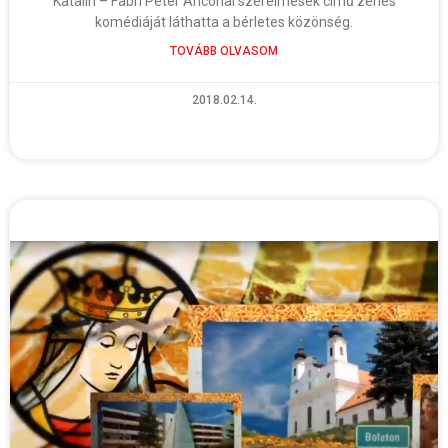
Katalin – Fábri Péter Anconai szerelmesek című zenés
komédiáját láthatta a bérletes közönség.
TOVÁBB OLVASOM
2018.02.14.