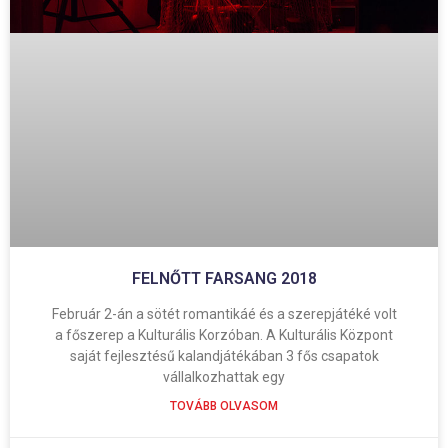
FELNŐTT FARSANG 2018
Február 2-án a sötét romantikáé és a szerepjátéké volt
a főszerep a Kulturális Korzóban. A Kulturális Központ
saját fejlesztésű kalandjátékában 3 fős csapatok
vállalkozhattak egy
TOVÁBB OLVASOM