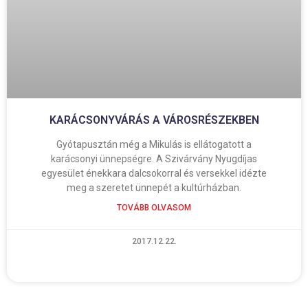
KARÁCSONYVÁRÁS A VÁROSRÉSZEKBEN
Gyótapusztán még a Mikulás is ellátogatott a
karácsonyi ünnepségre. A Szivárvány Nyugdíjas
egyesület énekkara dalcsokorral és versekkel idézte
meg a szeretet ünnepét a kultúrházban.
TOVÁBB OLVASOM
2017.12.22.