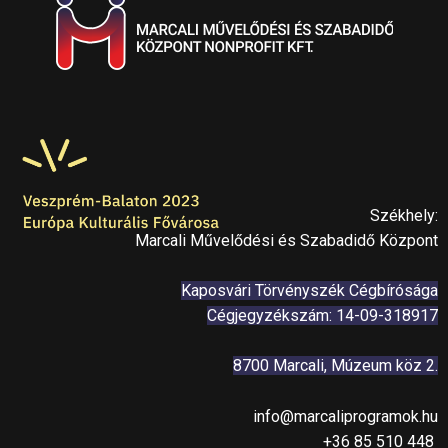
Székhely:
Marcali Művelődési és Szabadidő Központ
Kaposvári Törvényszék Cégbírósága
Cégjegyzékszám: 14-09-318917
8700 Marcali, Múzeum köz 2.
info@marcaliprogramok.hu
+36 85 510 448