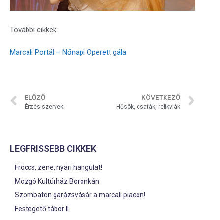
További cikkek:
Marcali Portál – Nőnapi Operett gála
ELŐZŐ
KÖVETKEZŐ
Érzés-szervek
Hősök, csaták, relikviák
LEGFRISSEBB CIKKEK
Fröccs, zene, nyári hangulat!
Mozgó Kultúrház Boronkán
Szombaton garázsvásár a marcali piacon!
Festegető tábor II.