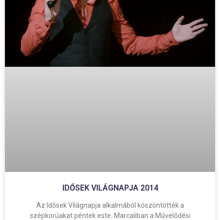
IDŐSEK VILÁGNAPJA 2014
Az Idősek Világnapja alkalmából köszöntötték a
szépkorúakat péntek este. Marcaliban a Művelődési