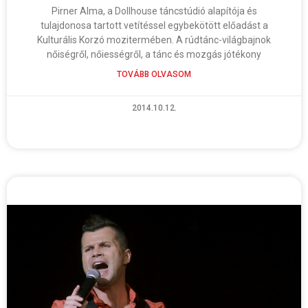
Pirner Alma, a Dollhouse táncstúdió alapítója és
tulajdonosa tartott vetítéssel egybekötött előadást a
Kulturális Korzó mozitermében. A rúdtánc-világbajnok
nőiségről, nőiességről, a tánc és mozgás jótékony
TOVÁBB OLVASOM
2014.10.12.