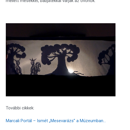
mellett mesékkel, bábjátékkal várják az óvónők.
További cikkek:
Marcali Portál – Ismét „Mesevarázs” a Múzeumban…