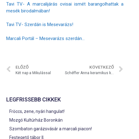
Tavi TV- A marcalijárás ovisai ismét barangolhattak a
mesék birodalmában!
Tavi TV- Szerdán is Mesevarázs!
Marcali Portál – Mesevarázs szerdán…
ELŐZŐ
KÖVETKEZŐ
Két nap a Mikulással
Schéffer Anna keramikus kiállítása
LEGFRISSEBB CIKKEK
Fröccs, zene, nyári hangulat!
Mozgó Kultúrház Boronkán
Szombaton garázsvásár a marcali piacon!
Festegető tábor II.