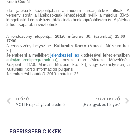
Korzó Csatát.
Idei játékunk központjában a modern társasjátékok állnak. A
verseny során a játékosoknak lehetőségük nyílik a március 30-tól
látogatható TársasBázis játékkínálatának kipróbálására is. A játékra
3 fős csapatok nevezhetnek.
A rendezvény időpontja:
2019. március 30.
(szombat)
15:00 –
17:00
A rendezvény helyszíne:
Kulturális Korzó
(Marcali, Múzeum köz
2.)
Jelentkezni a mellékelt
jelentkezési lap
kitöltésével lehet emailben
(
info@marcaliprogramok.hu
), postai úton (Marcali Művelődési
Központ – 8700 Marcali, Múzeum köz 2.), vagy személyesen, a
Kulturális Korzó információs pultjánál.
Jelentkezési határidő: 2019. március 22.
ELŐZŐ
KÖVETKEZŐ
MOTTE rajzpályázat eredményhirdetés
„Gyöngyök és fények”
LEGFRISSEBB CIKKEK