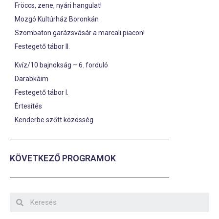
Fröccs, zene, nyári hangulat!
Mozgó Kultúrház Boronkán
Szombaton garázsvásár a marcali piacon!
Festegető tábor II.
Kvíz/10 bajnokság – 6. forduló
Darabkáim
Festegető tábor I.
Értesítés
Kenderbe szőtt közösség
KÖVETKEZŐ PROGRAMOK