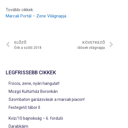
További cikkek:
Marcali Portál – Zene Világnapja
ELŐZŐ
KÖVETKEZŐ
Érik a szőlő 2018
Idősek világnapja
LEGFRISSEBB CIKKEK
Fröccs, zene, nyári hangulat!
Mozgó Kultúrház Boronkán
Szombaton garázsvásár a marcali piacon!
Festegető tábor II.
Kvíz/10 bajnokság – 6. forduló
Darabkáim