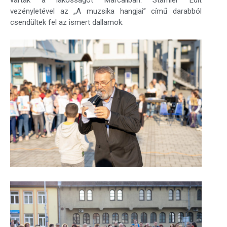
várták a lakosságot Marcaliban. Stamler Edit
vezényletével az „A muzsika hangjai” című darabból
csendültek fel az ismert dallamok.