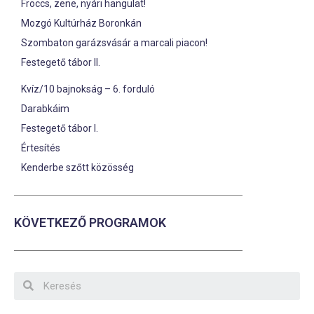
Fröccs, zene, nyári hangulat!
Mozgó Kultúrház Boronkán
Szombaton garázsvásár a marcali piacon!
Festegető tábor II.
Kvíz/10 bajnokság – 6. forduló
Darabkáim
Festegető tábor I.
Értesítés
Kenderbe szőtt közösség
KÖVETKEZŐ PROGRAMOK