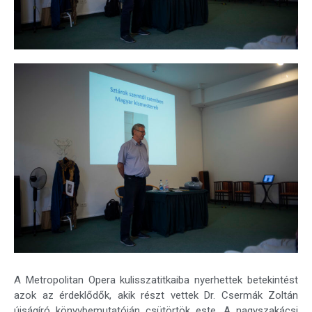
A Metropolitan Opera kulisszatitkaiba nyerhettek betekintést
azok az érdeklődők, akik részt vettek Dr. Csermák Zoltán
újságíró könyvbemutatóján csütörtök este. A nagyszakácsi