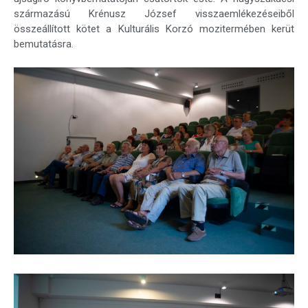
származású Krénusz József visszaemlékezéseiből
összeállított kötet a Kulturális Korzó mozitermében kerüt
bemutatásra.