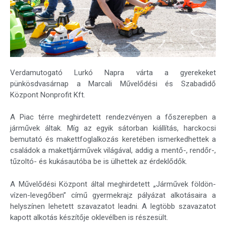
Verdamutogató Lurkó Napra várta a gyerekeket
pünkösdvasárnap a Marcali Művelődési és Szabadidő
Központ Nonprofit Kft.
A Piac térre meghirdetett rendezvényen a főszerepben a
járművek áltak. Míg az egyik sátorban kiállítás, harckocsi
bemutató és makettfoglalkozás keretében ismerkedhettek a
családok a makettjárművek világával, addig a mentő-, rendőr-,
tűzoltó- és kukásautóba be is ülhettek az érdeklődők.
A Művelődési Központ által meghirdetett „Járművek földön-
vízen-levegőben” című gyermekrajz pályázat alkotásaira a
helyszínen lehetett szavazatot leadni. A legtöbb szavazatot
kapott alkotás készítője oklevélben is részesült.