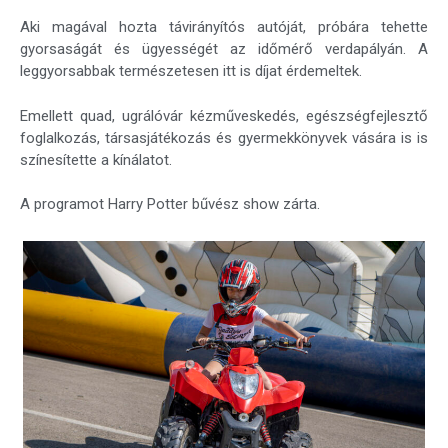
Aki magával hozta távirányítós autóját, próbára tehette
gyorsaságát és ügyességét az időmérő verdapályán. A
leggyorsabbak természetesen itt is díjat érdemeltek.
Emellett quad, ugrálóvár kézműveskedés, egészségfejlesztő
foglalkozás, társasjátékozás és gyermekkönyvek vására is is
színesítette a kínálatot.
A programot Harry Potter bűvész show zárta.