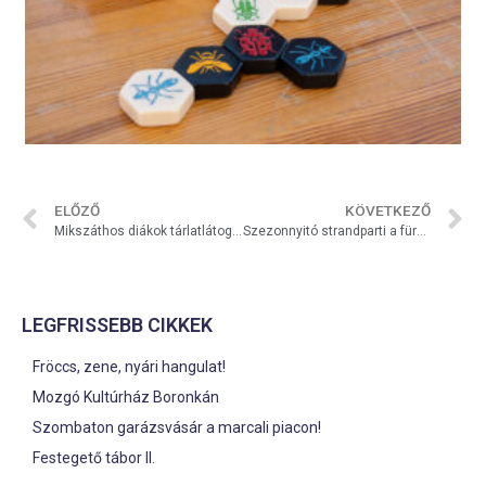
ELŐZŐ
KÖVETKEZŐ
Mikszáthos diákok tárlatlátogatása
Szezonnyitó strandparti a fürdőben
LEGFRISSEBB CIKKEK
Fröccs, zene, nyári hangulat!
Mozgó Kultúrház Boronkán
Szombaton garázsvásár a marcali piacon!
Festegető tábor II.