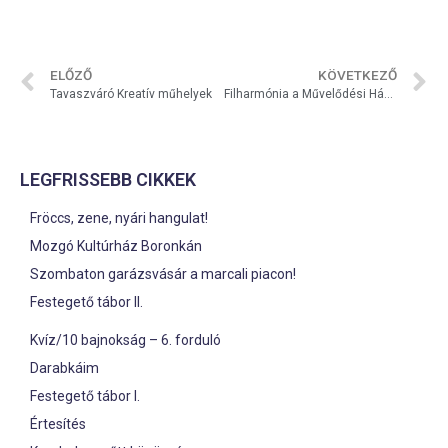
ELŐZŐ
KÖVETKEZŐ
Tavaszváró Kreatív műhelyek
Filharmónia a Művelődési Házban
LEGFRISSEBB CIKKEK
Fröccs, zene, nyári hangulat!
Mozgó Kultúrház Boronkán
Szombaton garázsvásár a marcali piacon!
Festegető tábor II.
Kvíz/10 bajnokság – 6. forduló
Darabkáim
Festegető tábor I.
Értesítés