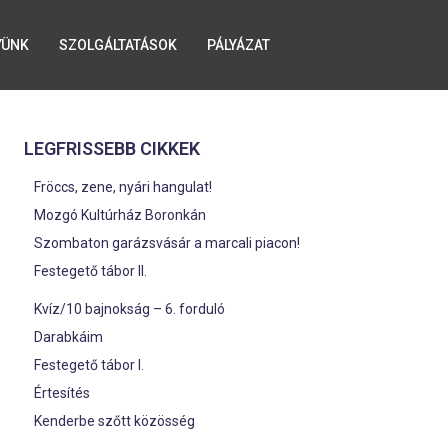
YÜNK
SZOLGÁLTATÁSOK
PÁLYÁZAT
LEGFRISSEBB CIKKEK
Fröccs, zene, nyári hangulat!
Mozgó Kultúrház Boronkán
Szombaton garázsvásár a marcali piacon!
Festegető tábor II.
Kvíz/10 bajnokság – 6. forduló
Darabkáim
Festegető tábor I.
Értesítés
Kenderbe szőtt közösség