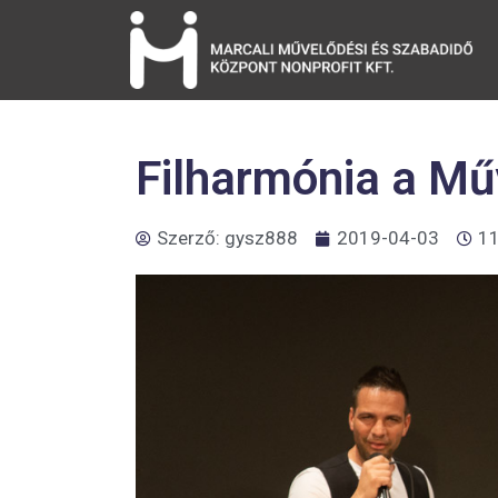
Filharmónia a M
Szerző:
gysz888
2019-04-03
11