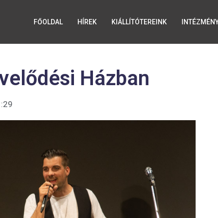
FŐOLDAL
HÍREK
KIÁLLÍTÓTEREINK
INTÉZMÉN
űvelődési Házban
:29