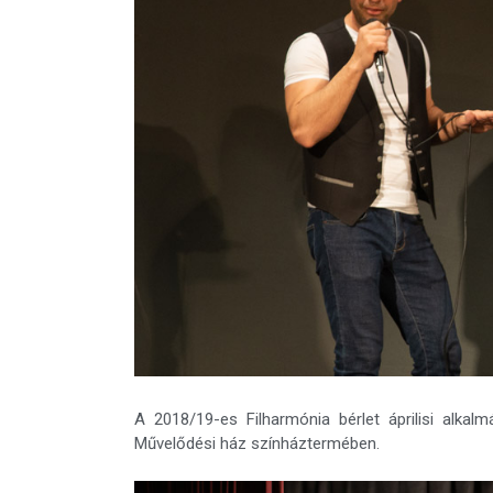
A 2018/19-es Filharmónia bérlet áprilisi alka
Művelődési ház színháztermében.