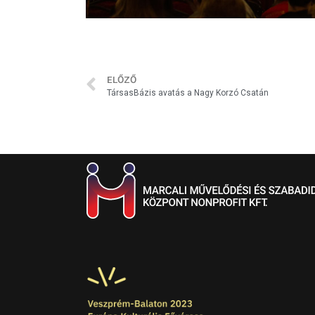
ELŐZŐ
TársasBázis avatás a Nagy Korzó Csatán