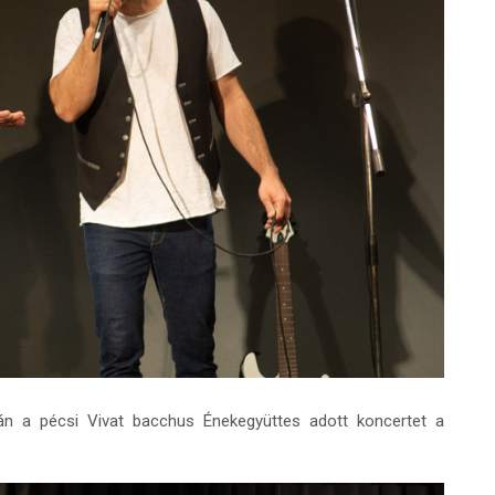
lmán a pécsi Vivat bacchus Énekegyüttes adott koncertet a