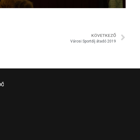
KÖVETKEZŐ
Városi Sportdíj átadó 2019