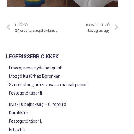
ELŐZŐ
KÖVETKEZŐ
24 órás társasjáték-kihívás Marcaliban
Lovagias ügy
LEGFRISSEBB CIKKEK
Fröccs, zene, nyári hangulat!
Mozgó Kultúrház Boronkán
Szombaton garázsvásár a marcali piacon!
Festegető tábor II.
Kvíz/10 bajnokság – 6. forduló
Darabkáim
Festegető tábor I.
Értesítés