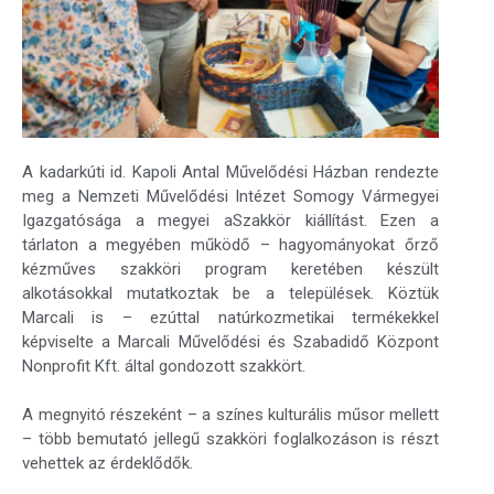
A kadarkúti id. Kapoli Antal Művelődési Házban rendezte
meg a Nemzeti Művelődési Intézet Somogy Vármegyei
Igazgatósága a megyei aSzakkör kiállítást. Ezen a
tárlaton a megyében működő – hagyományokat őrző
kézműves szakköri program keretében készült
alkotásokkal mutatkoztak be a települések. Köztük
Marcali is – ezúttal natúrkozmetikai termékekkel
képviselte a Marcali Művelődési és Szabadidő Központ
Nonprofit Kft. által gondozott szakkört.
A megnyitó részeként – a színes kulturális műsor mellett
– több bemutató jellegű szakköri foglalkozáson is részt
vehettek az érdeklődők.