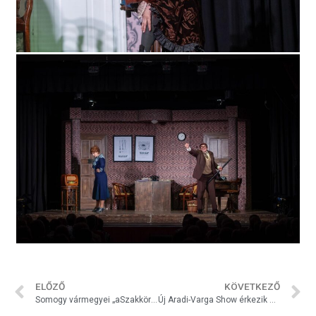
ELŐZŐ
KÖVETKEZŐ
Somogy vármegyei „aSzakkör” kiállítás
Új Aradi-Varga Show érkezik októberben Marcaliba!