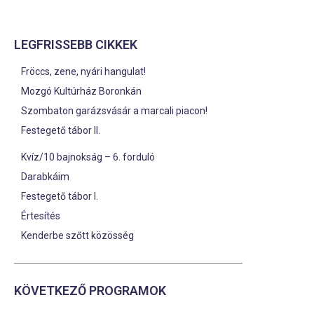
LEGFRISSEBB CIKKEK
Fröccs, zene, nyári hangulat!
Mozgó Kultúrház Boronkán
Szombaton garázsvásár a marcali piacon!
Festegető tábor II.
Kvíz/10 bajnokság – 6. forduló
Darabkáim
Festegető tábor I.
Értesítés
Kenderbe szőtt közösség
KÖVETKEZŐ PROGRAMOK