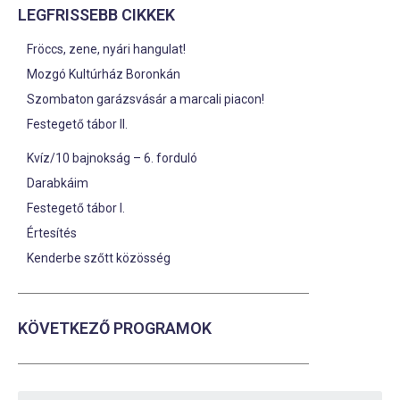
LEGFRISSEBB CIKKEK
Fröccs, zene, nyári hangulat!
Mozgó Kultúrház Boronkán
Szombaton garázsvásár a marcali piacon!
Festegető tábor II.
Kvíz/10 bajnokság – 6. forduló
Darabkáim
Festegető tábor I.
Értesítés
Kenderbe szőtt közösség
KÖVETKEZŐ PROGRAMOK