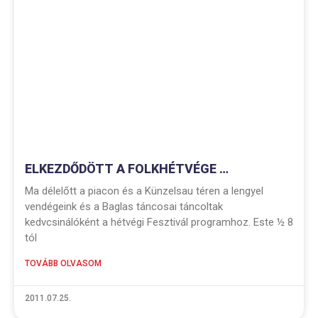
ELKEZDŐDÖTT A FOLKHÉTVÉGE …
Ma délelőtt a piacon és a Künzelsau téren a lengyel
vendégeink és a Baglas táncosai táncoltak
kedvcsinálóként a hétvégi Fesztivál programhoz. Este ½ 8
tól
TOVÁBB OLVASOM
2011.07.25.