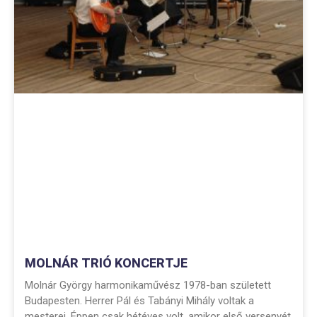
MOLNÁR TRIÓ KONCERTJE
Molnár György harmonikaművész 1978-ban született
Budapesten. Herrer Pál és Tabányi Mihály voltak a
mesterei. Éppen csak hétéves volt, amikor első versenyét