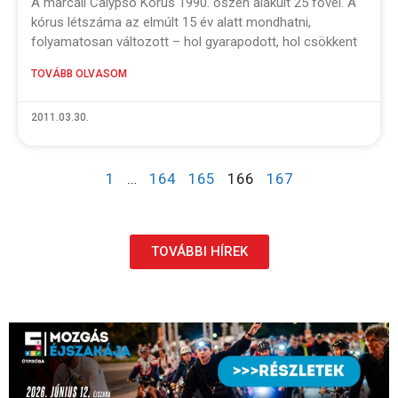
A marcali Calypso Kórus 1990. őszén alakult 25 fővel. A
kórus létszáma az elmúlt 15 év alatt mondhatni,
folyamatosan változott – hol gyarapodott, hol csökkent
TOVÁBB OLVASOM
2011.03.30.
1
…
164
165
166
167
TOVÁBBI HÍREK