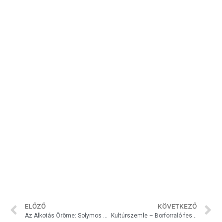
ELŐZŐ
KÖVETKEZŐ
Az Alkotás Öröme: Solymos Gyuláné hímzései
Kultúrszemle – Borforraló fesztiválok