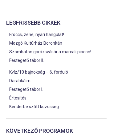
LEGFRISSEBB CIKKEK
Fröccs, zene, nyári hangulat!
Mozgó Kultúrház Boronkán
Szombaton garázsvásár a marcali piacon!
Festegető tábor II.
Kvíz/10 bajnokság – 6. forduló
Darabkáim
Festegető tábor I.
Értesítés
Kenderbe szőtt közösség
KÖVETKEZŐ PROGRAMOK