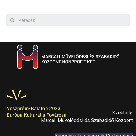
Székhely:
Marcali Művelődési és Szabadidő Központ
Kaposvári Törvényszék Cégbírósága