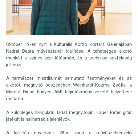
Október 19-én nyílt a Kulturális Korzó Kortárs Galériájában
Nadrai Beáta művésztanár kiállítása. A tehetséges alkotó
munkáit a színes képi látásmód, és a technikai sokféleség
jellemzi.
A természet misztikumát bemutató festményeket és az
alkotót, megnyitó beszédében Weinhardt-Kozma Zsófia, a
Marcali Hidas Frigyes AMI tagintézmény vezető helyettese
méltatta.
A különleges hangulatú tárlat megnyitóján, Lauer Péter gitár
játékát is hallhatták a jelenlévők.
A kiállítás november 28-ig várja a művészetkedvelő