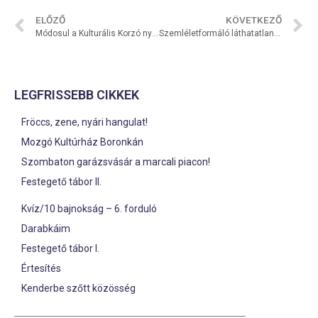
ELŐZŐ
KÖVETKEZŐ
Módosul a Kulturális Korzó nyitvatartási ideje!
Szemléletformáló láthatatlan ebéd
LEGFRISSEBB CIKKEK
Fröccs, zene, nyári hangulat!
Mozgó Kultúrház Boronkán
Szombaton garázsvásár a marcali piacon!
Festegető tábor II.
Kvíz/10 bajnokság – 6. forduló
Darabkáim
Festegető tábor I.
Értesítés
Kenderbe szőtt közösség