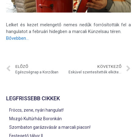
Lelket és kezet melengető nemes nedűk forrósították fel a
hangulatot a februári hidegben a marcali Künzelsau téren.
Bővebben…
ELŐZŐ
KÖVETKEZŐ
Egészségnap a Korzóban
Esküvel szentesítették elkötelezettségüket
LEGFRISSEBB CIKKEK
Fröccs, zene, nyári hangulat!
Mozgó Kultúrház Boronkán
Szombaton garázsvásár a marcali piacon!
Festegető tábor II.