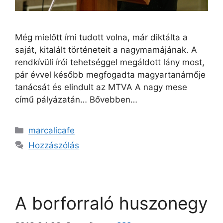
Még mielőtt írni tudott volna, már diktálta a
saját, kitalált történeteit a nagymamájának. A
rendkívüli írói tehetséggel megáldott lány most,
pár évvel később megfogadta magyartanárnője
tanácsát és elindult az MTVA A nagy mese
című pályázatán… Bővebben…
marcalicafe
Hozzászólás
A borforraló huszonegy