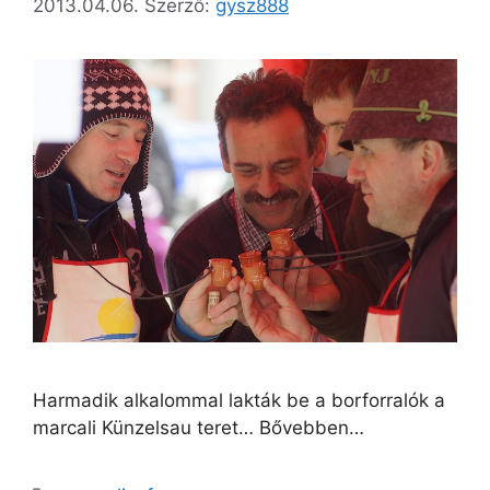
2013.04.06.
Szerző:
gysz888
Harmadik alkalommal lakták be a borforralók a
marcali Künzelsau teret… Bővebben…