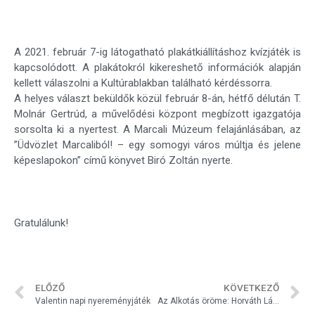
A 2021. február 7-ig látogatható plakátkiállításhoz kvízjáték is
kapcsolódott. A plakátokról kikereshető információk alapján
kellett válaszolni a Kultúrablakban található kérdéssorra.
A helyes választ beküldők közül február 8-án, hétfő délután T.
Molnár Gertrúd, a művelődési központ megbízott igazgatója
sorsolta ki a nyertest. A Marcali Múzeum felajánlásában, az
”Üdvözlet Marcaliból! – egy somogyi város múltja és jelene
képeslapokon” című könyvet Biró Zoltán nyerte.
Gratulálunk!
ELŐZŐ
KÖVETKEZŐ
Valentin napi nyereményjáték
Az Alkotás öröme: Horváth László fafaragó