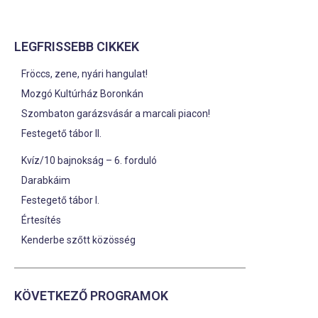
LEGFRISSEBB CIKKEK
Fröccs, zene, nyári hangulat!
Mozgó Kultúrház Boronkán
Szombaton garázsvásár a marcali piacon!
Festegető tábor II.
Kvíz/10 bajnokság – 6. forduló
Darabkáim
Festegető tábor I.
Értesítés
Kenderbe szőtt közösség
KÖVETKEZŐ PROGRAMOK