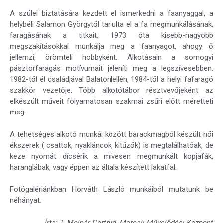
A szülei biztatására kezdett el ismerkedni a faanyaggal, a
helybéli Salamon Györgytől tanulta el a fa megmunkálásának,
faragásának a titkait. 1973 óta kisebb-nagyobb
megszakításokkal munkálja meg a faanyagot, ahogy ő
jellemzi, örömteli hobbyként. Alkotásain a somogyi
pásztorfaragás motívumait jeleníti meg a legszívesebben.
1982-től él családjával Balatonlellén, 1984-től a helyi fafaragó
szakkör vezetője. Több alkotótábor résztvevőjeként az
elkészült műveit folyamatosan szakmai zsűri előtt méretteti
meg.
A tehetséges alkotó munkái között barackmagból készült női
ékszerek ( csattok, nyakláncok, kitűzők) is megtalálhatóak, de
keze nyomát dícsérik a mívesen megmunkált kopjafák,
haranglábak, vagy éppen az általa készített lakatfal.
Fotógalériánkban Horváth László munkáiból mutatunk be
néhányat.
Írta: T. Molnár Gertrúd, Marcali Művelődési Központ