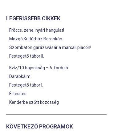
LEGFRISSEBB CIKKEK
Fröccs, zene, nyári hangulat!
Mozgó Kultúrház Boronkán
Szombaton garázsvásár a marcali piacon!
Festegető tábor II.
Kvíz/10 bajnokság – 6. forduló
Darabkáim
Festegető tábor I.
Értesítés
Kenderbe szőtt közösség
KÖVETKEZŐ PROGRAMOK