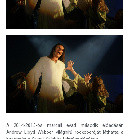
A 2014/2015-ös marcali évad második előadásán
Andrew Lloyd Webber világhírű rockoperáját láthatta a