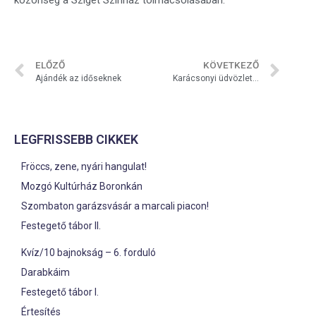
közönség a Sziget Színház tolmácsolásában.
ELŐZŐ
KÖVETKEZŐ
Ajándék az időseknek
Karácsonyi üdvözlet…
LEGFRISSEBB CIKKEK
Fröccs, zene, nyári hangulat!
Mozgó Kultúrház Boronkán
Szombaton garázsvásár a marcali piacon!
Festegető tábor II.
Kvíz/10 bajnokság – 6. forduló
Darabkáim
Festegető tábor I.
Értesítés