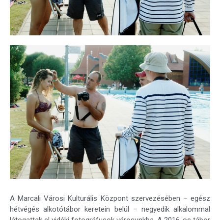
A Marcali Városi Kulturális Központ szervezésében – egész
hétvégés alkotótábor keretein belül – negyedik alkalommal
látogattak el vidéki fotográfusok városunkba. A 2016-os tábor