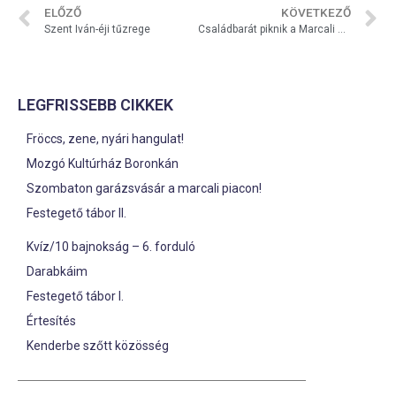
ELŐZŐ
KÖVETKEZŐ
Szent Iván-éji tűzrege
Családbarát piknik a Marcali az Otthonunk Egyesülettel
LEGFRISSEBB CIKKEK
Fröccs, zene, nyári hangulat!
Mozgó Kultúrház Boronkán
Szombaton garázsvásár a marcali piacon!
Festegető tábor II.
Kvíz/10 bajnokság – 6. forduló
Darabkáim
Festegető tábor I.
Értesítés
Kenderbe szőtt közösség