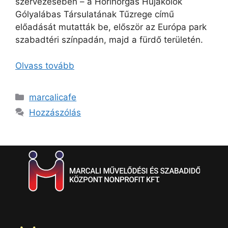
szervezésében – a Horihorgas Hujákolók
Gólyalábas Társulatának Tűzrege című
előadását mutatták be, először az Európa park
szabadtéri színpadán, majd a fürdő területén.
Olvass tovább
marcalicafe
Hozzászólás