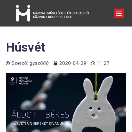
Húsvét
Szerző:
gysz888
2020-04-09
11:27