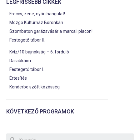
LEGFRISSEBB CIKKEK
Fröccs, zene, nyári hangulat!
Mozgó Kultúrház Boronkán
Szombaton garázsvásár a marcali piacon!
Festegető tábor II.
Kvíz/10 bajnokság – 6. forduló
Darabkáim
Festegető tábor I.
Értesítés
Kenderbe szőtt közösség
KÖVETKEZŐ PROGRAMOK