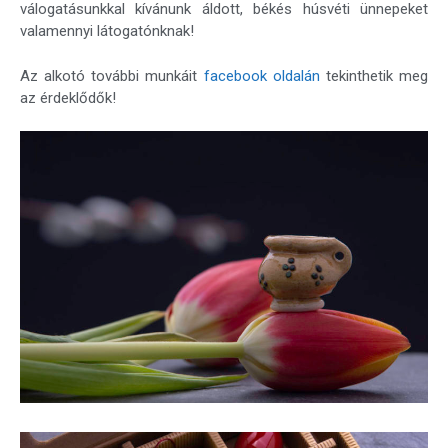
válogatásunkkal kívánunk áldott, békés húsvéti ünnepeket
valamennyi látogatónknak!
Az alkotó további munkáit
facebook oldalán
tekinthetik meg
az érdeklődők!