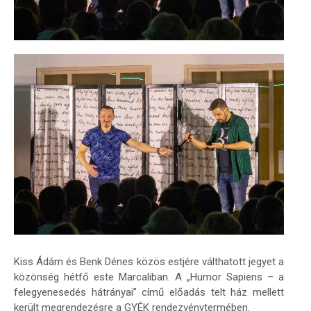
Kiss Ádám és Benk Dénes közös estjére válthatott jegyet a
közönség hétfő este Marcaliban. A „Humor Sapiens – a
felegyenesedés hátrányai” című előadás telt ház mellett
került megrendezésre a GYÉK rendezvénytermében.