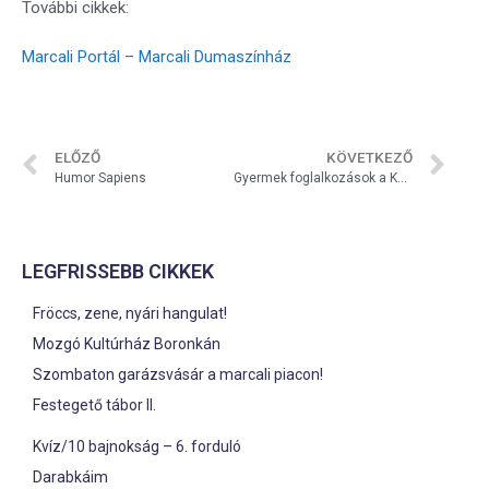
További cikkek:
Marcali Portál – Marcali Dumaszínház
ELŐZŐ
KÖVETKEZŐ
Humor Sapiens
Gyermek foglalkozások a Kortárs Galériában
LEGFRISSEBB CIKKEK
Fröccs, zene, nyári hangulat!
Mozgó Kultúrház Boronkán
Szombaton garázsvásár a marcali piacon!
Festegető tábor II.
Kvíz/10 bajnokság – 6. forduló
Darabkáim