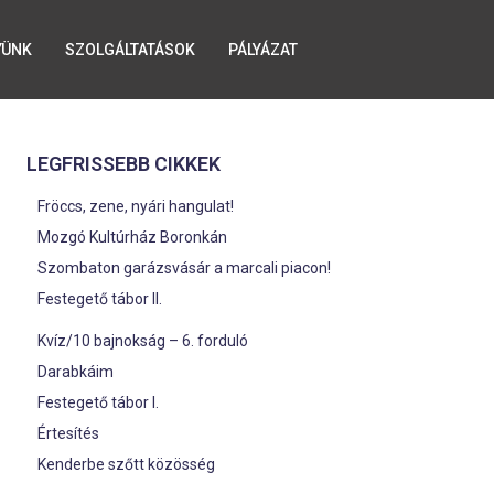
YÜNK
SZOLGÁLTATÁSOK
PÁLYÁZAT
LEGFRISSEBB CIKKEK
Fröccs, zene, nyári hangulat!
Mozgó Kultúrház Boronkán
Szombaton garázsvásár a marcali piacon!
Festegető tábor II.
Kvíz/10 bajnokság – 6. forduló
Darabkáim
Festegető tábor I.
Értesítés
Kenderbe szőtt közösség