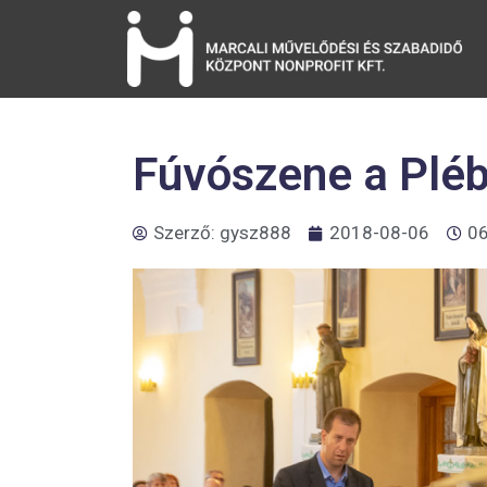
Fúvószene a Plé
Szerző:
gysz888
2018-08-06
06