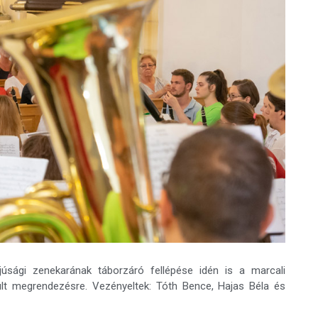
júsági zenekarának táborzáró fellépése idén is a marcali
t megrendezésre. Vezényeltek: Tóth Bence, Hajas Béla és