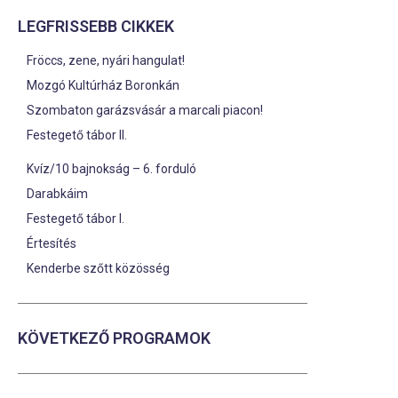
LEGFRISSEBB CIKKEK
Fröccs, zene, nyári hangulat!
Mozgó Kultúrház Boronkán
Szombaton garázsvásár a marcali piacon!
Festegető tábor II.
Kvíz/10 bajnokság – 6. forduló
Darabkáim
Festegető tábor I.
Értesítés
Kenderbe szőtt közösség
KÖVETKEZŐ PROGRAMOK