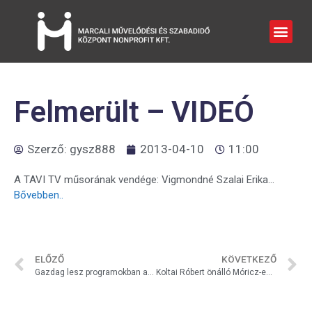
Felmerült – VIDEÓ
Szerző:
gysz888
2013-04-10
11:00
A TAVI TV műsorának vendége: Vigmondné Szalai Erika…
Bővebben..
ELŐZŐ
KÖVETKEZŐ
Gazdag lesz programokban a nyár!
Koltai Róbert önálló Móricz-estje