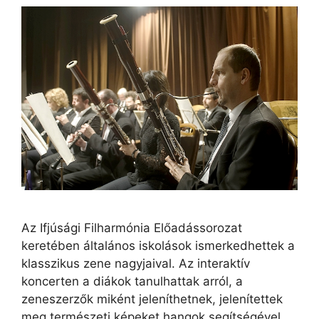
Az Ifjúsági Filharmónia Előadássorozat
keretében általános iskolások ismerkedhettek a
klasszikus zene nagyjaival. Az interaktív
koncerten a diákok tanulhattak arról, a
zeneszerzők miként jeleníthetnek, jelenítettek
meg természeti képeket hangok segítségével,