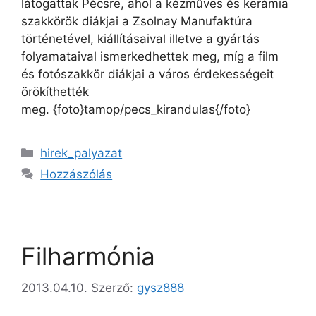
látogattak Pécsre, ahol a kézműves és kerámia
szakkörök diákjai a Zsolnay Manufaktúra
történetével, kiállításaival illetve a gyártás
folyamataival ismerkedhettek meg, míg a film
és fotószakkör diákjai a város érdekességeit
örökíthették
meg. {foto}tamop/pecs_kirandulas{/foto}
hirek_palyazat
Hozzászólás
Filharmónia
2013.04.10.
Szerző:
gysz888