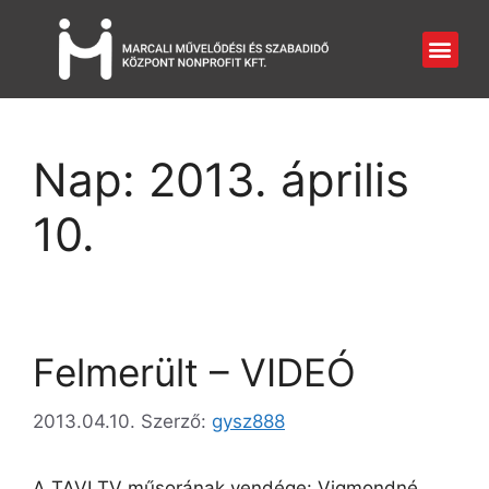
Nap:
2013. április
10.
Felmerült – VIDEÓ
2013.04.10.
Szerző:
gysz888
A TAVI TV műsorának vendége: Vigmondné