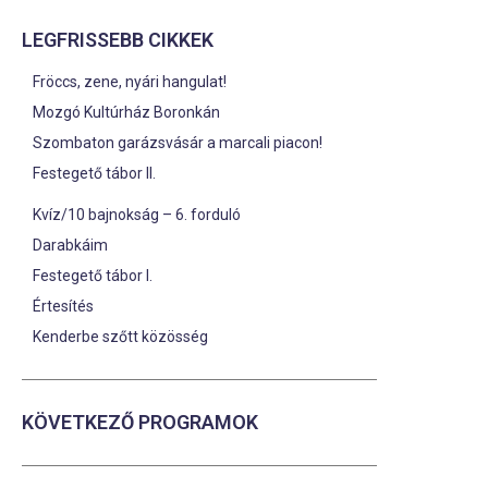
LEGFRISSEBB CIKKEK
Fröccs, zene, nyári hangulat!
Mozgó Kultúrház Boronkán
Szombaton garázsvásár a marcali piacon!
Festegető tábor II.
Kvíz/10 bajnokság – 6. forduló
Darabkáim
Festegető tábor I.
Értesítés
Kenderbe szőtt közösség
KÖVETKEZŐ PROGRAMOK