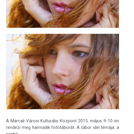
A Marcali Városi Kulturális Központ 2015. május 9-10-én
rendezi meg harmadik fotótáborát. A tábor idei témája: a