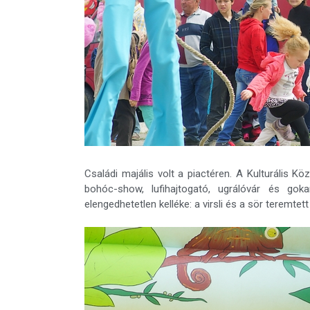
Családi majális volt a piactéren. A Kulturális K
bohóc-show, lufihajtogató, ugrálóvár és gok
elengedhetetlen kelléke: a virsli és a sör teremtett