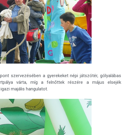
özpont szervezésében a gyerekeket népi játszótér, gólyalábas
artpálya várta, míg a felnőttek részére a május elsejék
 igazi majális hangulatot.