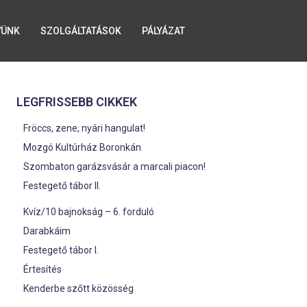
YÜNK
SZOLGÁLTATÁSOK
PÁLYÁZAT
LEGFRISSEBB CIKKEK
Fröccs, zene, nyári hangulat!
Mozgó Kultúrház Boronkán
Szombaton garázsvásár a marcali piacon!
Festegető tábor II.
Kvíz/10 bajnokság – 6. forduló
Darabkáim
Festegető tábor I.
Értesítés
Kenderbe szőtt közösség