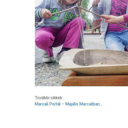
További cikkek:
Marcali Portál – Majális Marcaliban…