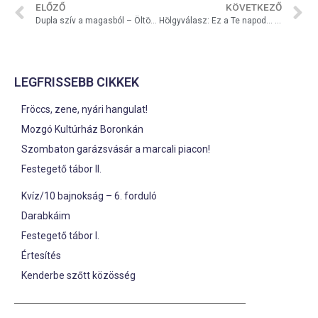
ELŐZŐ
KÖVETKEZŐ
Dupla szív a magasból – Öltözz pirosba akció Marcaliban
Hölgyválasz: Ez a Te napod… 2013.
LEGFRISSEBB CIKKEK
Fröccs, zene, nyári hangulat!
Mozgó Kultúrház Boronkán
Szombaton garázsvásár a marcali piacon!
Festegető tábor II.
Kvíz/10 bajnokság – 6. forduló
Darabkáim
Festegető tábor I.
Értesítés
Kenderbe szőtt közösség