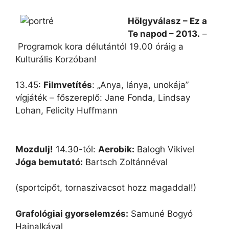
Hölgyválasz – Ez a
Te napod – 2013.
–
Programok kora délutántól 19.00 óráig a
Kulturális Korzóban!
13.45:
Filmvetítés
: „Anya, lánya, unokája”
vígjáték – főszereplő: Jane Fonda, Lindsay
Lohan, Felicity Huffmann
Mozdulj!
14.30-tól:
Aerobik:
Balogh Vikivel
Jóga bemutató:
Bartsch Zoltánnéval
(sportcipőt, tornaszivacsot hozz magaddal!)
Grafológiai gyorselemzés:
Samuné Bogyó
Hajnalkával