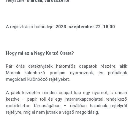
Helyszíne:
Marcali, városszerte
A regisztráció határideje:
2023. szeptember 22. 18:00
Hogy mi az a Nagy Korzó Csata?
Pár órás detektívjáték háromfős csapatok részére, akik
Marcali különböző pontjain nyomoznak, és próbálnak
megoldani különböző rejtélyeket.
A játék kezdetén minden csapat kap egy nyomot, s onnan
kezdve – papír, toll és egy internetkapcsolattal rendelkező
mobiltelefon társaságában – önállóan haladnak rejtélyről
rejtélyre, míg el nem jutnak a végső megoldásig.​