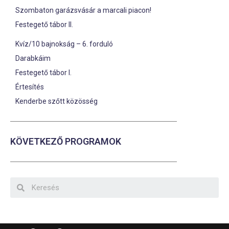
Szombaton garázsvásár a marcali piacon!
Festegető tábor II.
Kvíz/10 bajnokság – 6. forduló
Darabkáim
Festegető tábor I.
Értesítés
Kenderbe szőtt közösség
KÖVETKEZŐ PROGRAMOK