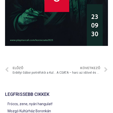
ELŐZŐ
KÖVETKEZŐ
Erdélyi Gábor portréfotói a Kulturális Korzóban
A CSATA – harc az idővel és az elemekkel
LEGFRISSEBB CIKKEK
Fröccs, zene, nyári hangulat!
Mozgó Kultúrház Boronkán