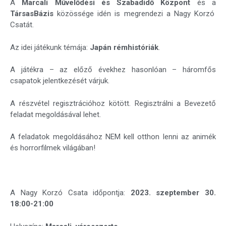
A
Marcali Művelődési és Szabadidő Központ
és a
TársasBázis
közössége idén is megrendezi a Nagy Korzó
Csatát.
Az idei játékunk témája:
Japán rémhistóriák
.
A játékra – az előző évekhez hasonlóan – háromfős
csapatok jelentkezését várjuk.
A részvétel regisztrációhoz kötött. Regisztrálni a Bevezető
feladat megoldásával lehet.
A feladatok megoldásához NEM kell otthon lenni az animék
és horrorfilmek világában!
A Nagy Korzó Csata időpontja:
2023. szeptember 30.
18:00-21:00