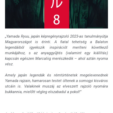
„Yamada Ryuu, japán képregényrajzoló 2023-as tanulmányútja
Magyarországot is érinti. A fiatal tehetség a Balaton
legendáiból igyekszik inspirációt meríteni következő
munkájához, s az anyaggyűjtés (valamint egy kiállítás)
kapcsán egészen Marcaliig merészkedik – ahol aztán nyoma
vész.
Amely japán legendák és rémtörténetek megelevenednek
Yamada rajzain, hamarosan testet öltenek a somogyi kisváros
utcáin is. Valakinek muszáj az elveszett rajzoló nyomára
bukkannia, mielőtt végleg elszabadul a pokol!”