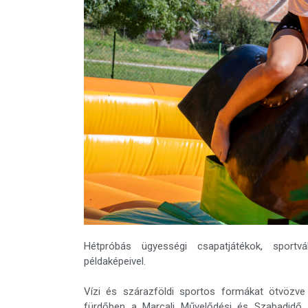
Hétpróbás ügyességi csapatjátékok, sportv
példaképeivel.
Vízi és szárazföldi sportos formákat ötvözve
fürdőben a Marcali Művelődési és Szabadidő