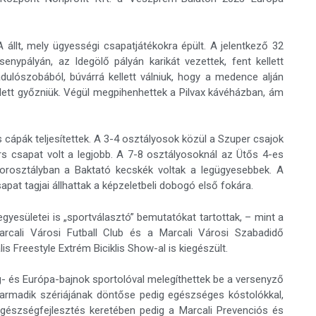
llt, mely ügyességi csapatjátékokra épült. A jelentkező 32
enypályán, az Idegölő pályán karikát vezettek, fent kellett
adulószobából, búvárrá kellett válniuk, hogy a medence alján
ellett győzniük. Végül megpihenhettek a Pilvax kávéházban, ám
 cápák teljesítettek. A 3-4 osztályosok közül a Szuper csajok
s csapat volt a legjobb. A 7-8 osztályosoknál az Ütős 4-es
orosztályban a Baktató kecskék voltak a legügyesebbek. A
apat tagjai állhattak a képzeletbeli dobogó első fokára.
tegyesületei is „sportválasztó” bemutatókat tartottak, – mint a
arcali Városi Futball Club és a Marcali Városi Szabadidő
s Freestyle Extrém Biciklis Show-al is kiegészült.
lág- és Európa-bajnok sportolóval melegíthettek be a versenyző
armadik szériájának döntőse pedig egészséges kóstolókkal,
egészségfejlesztés keretében pedig a Marcali Prevenciós és