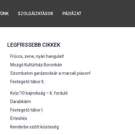
YÜNK
SZOLGÁLTATÁSOK
PÁLYÁZAT
LEGFRISSEBB CIKKEK
Fröccs, zene, nyári hangulat!
Mozgó Kultúrház Boronkán
Szombaton garázsvásár a marcali piacon!
Festegető tábor II.
Kvíz/10 bajnokság – 6. forduló
Darabkáim
Festegető tábor I.
Értesítés
Kenderbe szőtt közösség