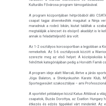
Kulturális Fővárosa program támogatásával.
A program központjában hétpróbából álló CSATA á
csapat tagjai átverekedték magukat a Ninja vers
maradniuk a rodeó bikán, kiutat találtak a szab
megtalálják a kincset és elsöprő akadályt is le k
annak is feladatteljesítő ára volt.
Az 1-2 osztályos korcsoportban a legjobban a Kis
remekeltek. Az 5-6 osztályosok között a Warrior
szerezte meg az első helyet. A középiskolás k
felnőttek kategóriájában pedig a Horváth Famili cs
A program ideje alatt Marcali, illetve a járás spor
Jóga Balaton, a Shinkyokushin Karate Klub, M
Sportegyesület szakosztályai – ami Professzionáli
A sportélet példaképei közül Katus Attilával a vi
csapatok, Buzás Dorottya, az Exatlon Hungary h
étkezés és edzés tippekkel várt mindenkit. Az 