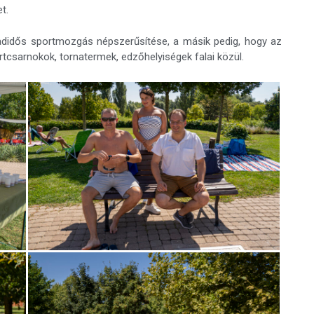
t.
badidős sportmozgás népszerűsítése, a másik pedig, hogy az
rtcsarnokok, tornatermek, edzőhelyiségek falai közül.