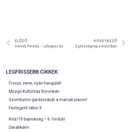
ELŐZŐ
KÖVETKEZŐ
Verselj Persely – Lélegezz be egy csepp kultúrát!
Egészségnap a Korzóban
LEGFRISSEBB CIKKEK
Fröccs, zene, nyári hangulat!
Mozgó Kultúrház Boronkán
Szombaton garázsvásár a marcali piacon!
Festegető tábor II.
Kvíz/10 bajnokság – 6. forduló
Darabkáim