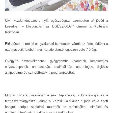
Civil kezdeményezésre nyílt egészségnap szombaton „A jövőd a
kezedben – központban az EGÉSZ-SÉG!” címmel a Kulturális
Korzóban.
Előadások, elméleti és gyakorlati bemutatók várták az érdeklődőket a
nap második felében, már koradélutántól egészen este 7 óráig.
Gyógyító ásványékszerek, gyógygomba kivonatok, kecsketejes
olívaszappanok, arcmasszás, családállítás, asztrológus, digitális
állapotfelmérés színesítették a programpalettát.
Míg a Kortárs Galériában a reiki fejkezelés, a kineziológia és a
természetgyógyászat, addig a Városi Galériában a jóga és a tibeti
hangtál terápia szakértői mutatták be technikáikat, elméleti és
gyakorlati fogásaikat, adtak számot tudásukról.