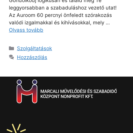
Gondolkodj logikusan és találd meg Te
leggyorsabban a szabaduláshoz vezető utat!
Az Auroom 60 percnyi önfeledt szórakozás
valódi izgalmakkal és kihívásokkal, mely …
Olvass tovább
Szolgáltatások
Hozzászólás