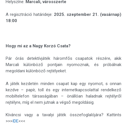
Helyszíne:
Marcali, városszerte
A regisztráció határideje:
2025. szeptember 21. (vasárnap)
18:00
Hogy mi az a Nagy Korzó Csata?
Pár órás detektívjáték háromfős csapatok részére, akik
Marcali különböző pontjain nyomoznak, és próbálnak
megoldani különböző rejtélyeket.
A játék kezdetén minden csapat kap egy nyomot, s onnan
kezdve – papír, toll és egy internetkapcsolattal rendelkező
mobiltelefon társaságában – önállóan haladnak rejtélyről
rejtélyre, míg el nem jutnak a végső megoldásig.​
Kíváncsi vagy a tavalyi játék összefoglalójára? Kattints
>>>
IDE
<<<