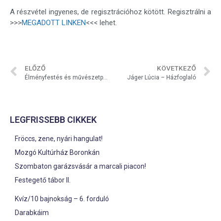
A részvétel ingyenes, de regisztrációhoz kötött. Regisztrálni a
>>>
MEGADOTT LINKEN
<<< lehet.
ELŐZŐ
KÖVETKEZŐ
Élményfestés és művészetpedagógia a Kulturális Korzóban – Felhívás
Jáger Lúcia – Házfoglaló
LEGFRISSEBB CIKKEK
Fröccs, zene, nyári hangulat!
Mozgó Kultúrház Boronkán
Szombaton garázsvásár a marcali piacon!
Festegető tábor II.
Kvíz/10 bajnokság – 6. forduló
Darabkáim