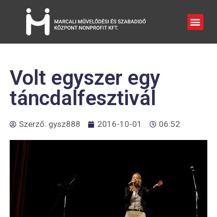
Volt egyszer egy
táncdalfesztivál
Szerző:
gysz888
2016-10-01
06:52