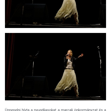
Ünnepelni hívta a nyugdíjasokat a marcali önkormányzat és a