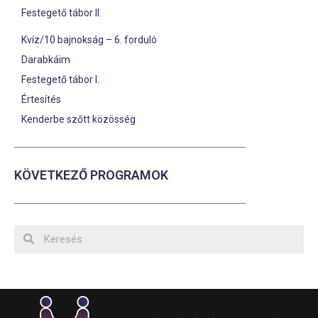
Festegető tábor II.
Kvíz/10 bajnokság – 6. forduló
Darabkáim
Festegető tábor I.
Értesítés
Kenderbe szőtt közösség
KÖVETKEZŐ PROGRAMOK