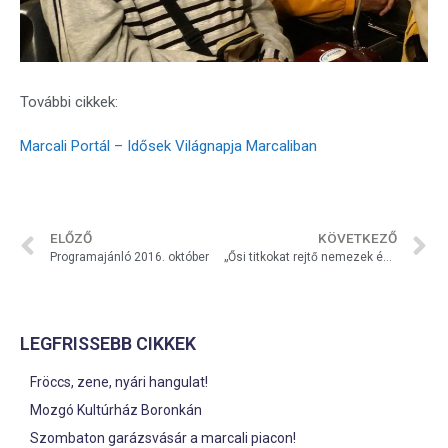
További cikkek:
Marcali Portál – Idősek Világnapja Marcaliban
ELŐZŐ
KÖVETKEZŐ
Programajánló 2016. október
„Ősi titkokat rejtő nemezek és selymek”
LEGFRISSEBB CIKKEK
Fröccs, zene, nyári hangulat!
Mozgó Kultúrház Boronkán
Szombaton garázsvásár a marcali piacon!