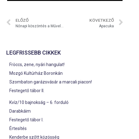
ELŐZŐ
KÖVETKEZŐ
Nőnapi köszöntés a Művelődési Házban
Apacuka
LEGFRISSEBB CIKKEK
Fröccs, zene, nyári hangulat!
Mozgó Kultúrház Boronkán
Szombaton garázsvásár a marcali piacon!
Festegető tábor II.
Kvíz/10 bajnokság – 6. forduló
Darabkáim
Festegető tábor I.
Értesítés
Kenderbe szőtt közösség