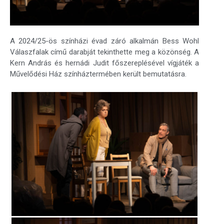
A 2024/25-ös színházi évad záró alkalmán Bess Wohl
Válaszfalak című darabját tekinthette meg a közönség. A
Kern András és hernádi Judit főszereplésével vígjáték a
Művelődési Ház színháztermében került bemutatásra.