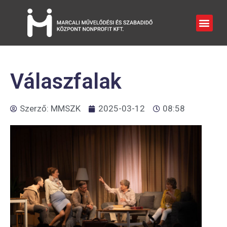
Válaszfalak
Szerző:
MMSZK
2025-03-12
08:58