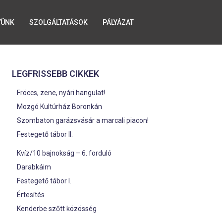
YÜNK
SZOLGÁLTATÁSOK
PÁLYÁZAT
LEGFRISSEBB CIKKEK
Fröccs, zene, nyári hangulat!
Mozgó Kultúrház Boronkán
Szombaton garázsvásár a marcali piacon!
Festegető tábor II.
Kvíz/10 bajnokság – 6. forduló
Darabkáim
Festegető tábor I.
Értesítés
Kenderbe szőtt közösség