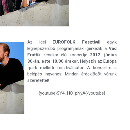
Az idei
EUROFOLK Fesztivál
egyik
legnépszerűbb programjának ígérkezik a
Vad
Fruttik
zenekar élő koncertje
2012. június
30-án, este 10.00 órakor
. Helyszín az Európa
-park melletti fesztiválsátor. A koncertre a
belépés ingyenes. Minden érdeklődőt várunk
szeretettel!
{youtube}SY4_HO1pNyA{/youtube}