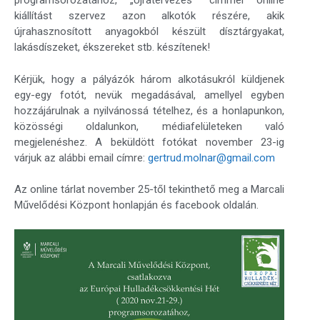
programsorozatához, „Újratervezés” címmel online
kiállítást szervez azon alkotók részére, akik
újrahasznosított anyagokból készült dísztárgyakat,
lakásdíszeket, ékszereket stb. készítenek!
Kérjük, hogy a pályázók három alkotásukról küldjenek
egy-egy fotót, nevük megadásával, amellyel egyben
hozzájárulnak a nyilvánossá tételhez, és a honlapunkon,
közösségi oldalunkon, médiafelületeken való
megjelenéshez. A beküldött fotókat november 23-ig
várjuk az alábbi email címre:
gertrud.molnar@gmail.com
Az online tárlat november 25-től tekinthető meg a Marcali
Művelődési Központ honlapján és facebook oldalán.