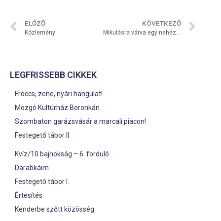
ELŐZŐ
KÖVETKEZŐ
Közlemény
Mikulásra várva egy nehéz év éjszakáján
LEGFRISSEBB CIKKEK
Fröccs, zene, nyári hangulat!
Mozgó Kultúrház Boronkán
Szombaton garázsvásár a marcali piacon!
Festegető tábor II.
Kvíz/10 bajnokság – 6. forduló
Darabkáim
Festegető tábor I.
Értesítés
Kenderbe szőtt közösség