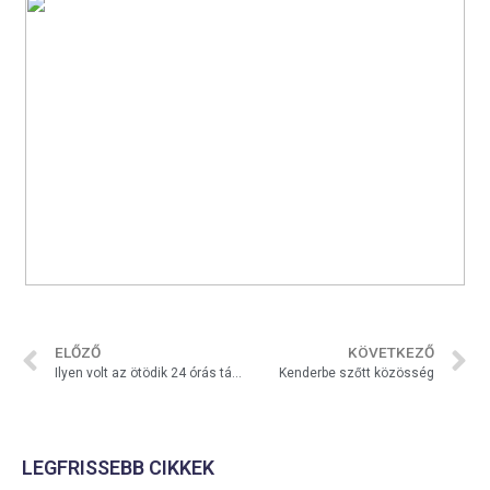
ELŐZŐ
KÖVETKEZŐ
Ilyen volt az ötödik 24 órás társasjáték-kihívás Marcaliban
Kenderbe szőtt közösség
LEGFRISSEBB CIKKEK