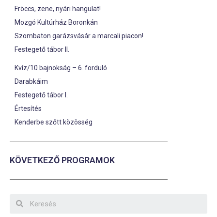
Fröccs, zene, nyári hangulat!
Mozgó Kultúrház Boronkán
Szombaton garázsvásár a marcali piacon!
Festegető tábor II.
Kvíz/10 bajnokság – 6. forduló
Darabkáim
Festegető tábor I.
Értesítés
Kenderbe szőtt közösség
KÖVETKEZŐ PROGRAMOK