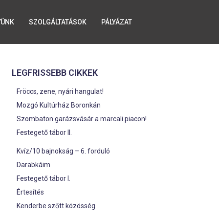
YÜNK
SZOLGÁLTATÁSOK
PÁLYÁZAT
LEGFRISSEBB CIKKEK
Fröccs, zene, nyári hangulat!
Mozgó Kultúrház Boronkán
Szombaton garázsvásár a marcali piacon!
Festegető tábor II.
Kvíz/10 bajnokság – 6. forduló
Darabkáim
Festegető tábor I.
Értesítés
Kenderbe szőtt közösség