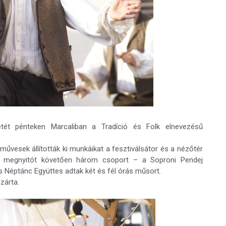
detét pénteken Marcaliban a Tradíció és Folk elnevezésű
művesek állították ki munkáikat a fesztiválsátor és a nézőtér
s megnyitót követően három csoport – a Soproni Pendej
 Néptánc Együttes adtak két és fél órás műsort.
zárta.