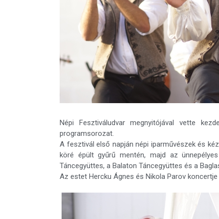
Népi Fesztiváludvar megnyitójával vette kez
programsorozat.
A fesztivál első napján népi iparművészek és kéz
köré épült gyűrű mentén, majd az ünnepélye
Táncegyüttes, a Balaton Táncegyüttes és a Baglas
Az estet Hercku Ágnes és Nikola Parov koncertje 